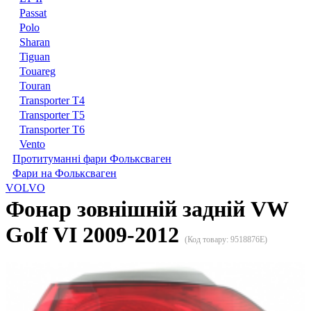
Passat
Polo
Sharan
Tiguan
Touareg
Touran
Transporter T4
Transporter T5
Transporter T6
Vento
Протитуманні фари Фольксваген
Фари на Фольксваген
VOLVO
Фонар зовнішній задній VW
Golf VI 2009-2012
(Код товару:
9518876E
)