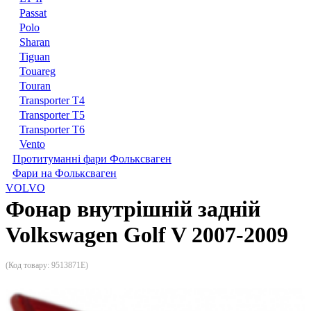
Passat
Polo
Sharan
Tiguan
Touareg
Touran
Transporter T4
Transporter T5
Transporter T6
Vento
Протитуманні фари Фольксваген
Фари на Фольксваген
VOLVO
Фонар внутрішній задній
Volkswagen Golf V 2007-2009
(Код товару:
9513871E
)