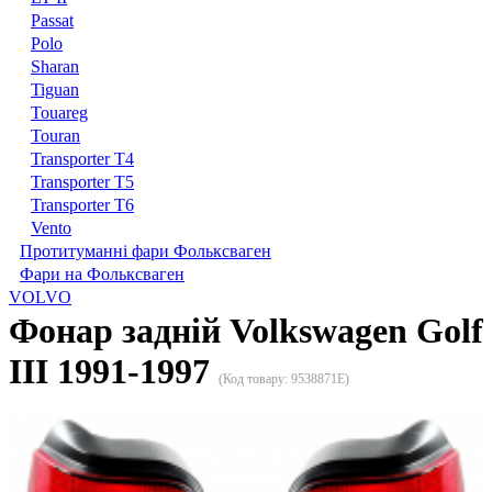
Passat
Polo
Sharan
Tiguan
Touareg
Touran
Transporter T4
Transporter T5
Transporter T6
Vento
Протитуманні фари Фольксваген
Фари на Фольксваген
VOLVO
Фонар задній Volkswagen Golf
III 1991-1997
(Код товару:
9538871E
)