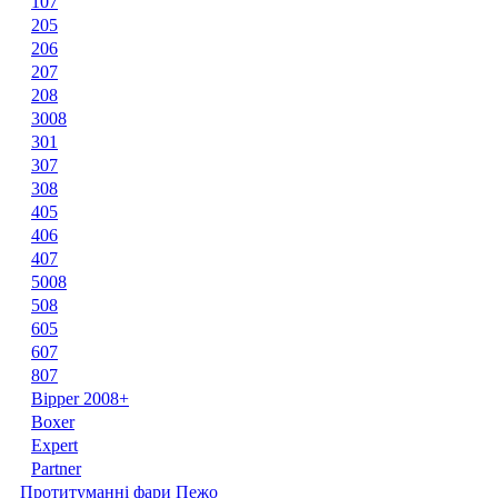
107
205
206
207
208
3008
301
307
308
405
406
407
5008
508
605
607
807
Bipper 2008+
Boxer
Expert
Partner
Протитуманні фари Пежо