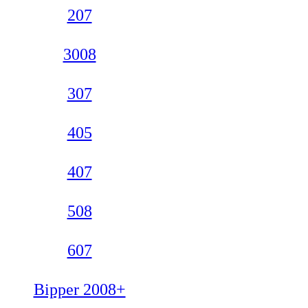
207
3008
307
405
407
508
607
Bipper 2008+