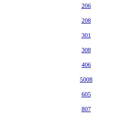
206
208
301
308
406
5008
605
807