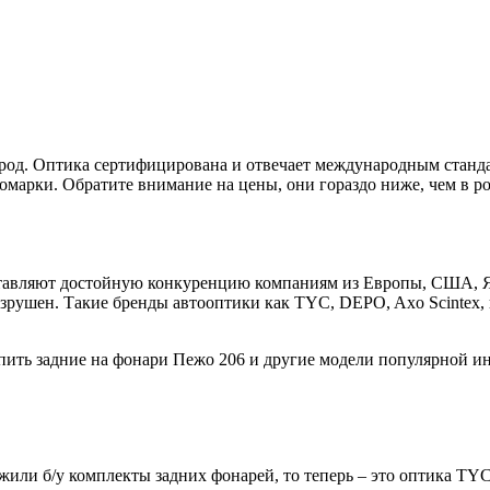
од. Оптика сертифицирована и отвечает международным стандарт
номарки. Обратите внимание на цены, они гораздо ниже, чем в 
тавляют достойную конкуренцию компаниям из Европы, США, Япо
 разрушен. Такие бренды автооптики как TYC, DEPO, Axo Scintex
ить задние на фонари Пежо 206 и другие модели популярной ин
жили б/у комплекты задних фонарей, то теперь – это оптика TYC