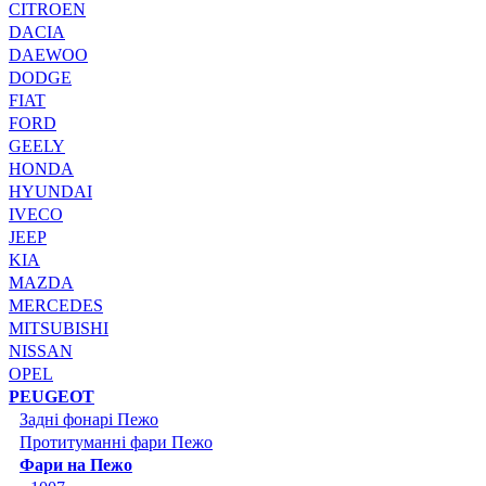
CITROEN
DACIA
DAEWOO
DODGE
FIAT
FORD
GEELY
HONDA
HYUNDAI
IVECO
JEEP
KIA
MAZDA
MERCEDES
MITSUBISHI
NISSAN
OPEL
PEUGEOT
Задні фонарі Пежо
Протитуманні фари Пежо
Фари на Пежо