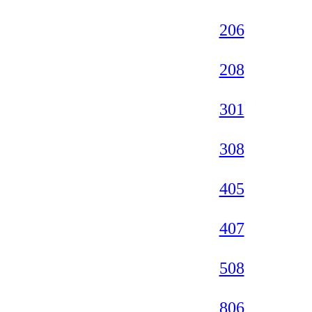
206
208
301
308
405
407
508
806