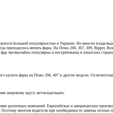
льзуются большой популярностью в Украине. Но многие владель
гда приходилось менять фары. На Пежо 206, 307, 309, Bipper, Box
ар чрезвычайно популярны и востребованы в азиатских странах
ого купить фары на Пежо 206, 407 и другие модели. Отличитель
ными широкому кругу автовладельцев;
ями различных компаний. Европейские и американские произво
у. Поэтому многим водителя при необходимости замены оптики пр