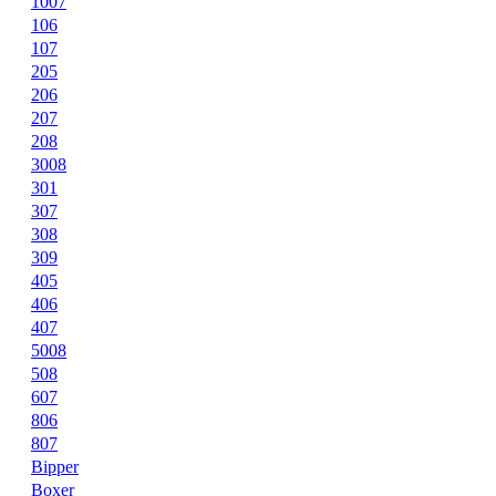
1007
106
107
205
206
207
208
3008
301
307
308
309
405
406
407
5008
508
607
806
807
Bipper
Boxer