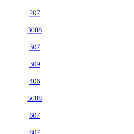
207
3008
307
309
406
5008
607
807