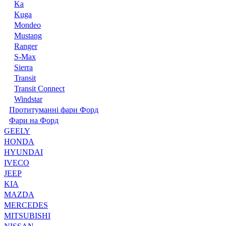
Ka
Kuga
Mondeo
Mustang
Ranger
S-Max
Sierra
Transit
Transit Connect
Windstar
Протитуманні фари Форд
Фари на Форд
GEELY
HONDA
HYUNDAI
IVECO
JEEP
KIA
MAZDA
MERCEDES
MITSUBISHI