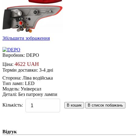
Збільшити зображення
Виробник:
DEPO
4622 UAH
Ціна:
Термін доставки: 3-4 дні
Сторона
:
Ліва водійська
Тип ламп
:
LED
Модель
:
Універсал
Деталі
:
Без патрону лампи
Кількість:
Відгук