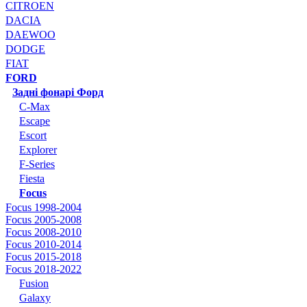
CITROEN
DACIA
DAEWOO
DODGE
FIAT
FORD
Задні фонарі Форд
C-Max
Escape
Escort
Explorer
F-Series
Fiesta
Focus
Focus 1998-2004
Focus 2005-2008
Focus 2008-2010
Focus 2010-2014
Focus 2015-2018
Focus 2018-2022
Fusion
Galaxy