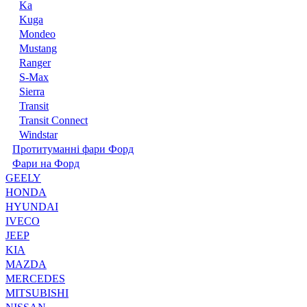
Ka
Kuga
Mondeo
Mustang
Ranger
S-Max
Sierra
Transit
Transit Connect
Windstar
Протитуманні фари Форд
Фари на Форд
GEELY
HONDA
HYUNDAI
IVECO
JEEP
KIA
MAZDA
MERCEDES
MITSUBISHI