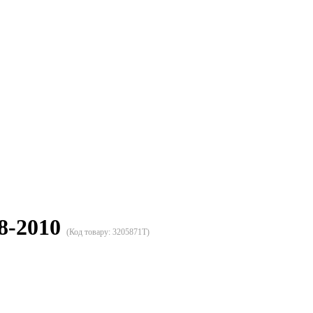
8-2010
(Код товару:
3205871T
)