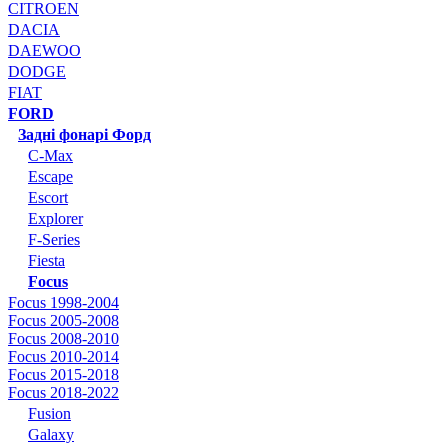
CITROEN
DACIA
DAEWOO
DODGE
FIAT
FORD
Задні фонарі Форд
C-Max
Escape
Escort
Explorer
F-Series
Fiesta
Focus
Focus 1998-2004
Focus 2005-2008
Focus 2008-2010
Focus 2010-2014
Focus 2015-2018
Focus 2018-2022
Fusion
Galaxy