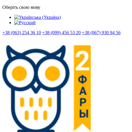
Оберіть свою мову
+38 (063) 254 36 10
+38 (099) 456 53 20
+38 (067) 930 94 56