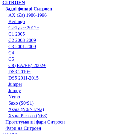
CITROEN
Задні фонарі Ситроен
AX (Za) 1986-1996
Berlingo
C-Elysee 2012+
C1 2005+
C2 2003-2009
C3 2001-2009
C4
C5
C8 (EA/EB) 2002+
DS3 2010+
DS5 2011-2015
Jumper
Jumpy
Nemo
Saxo (S0/S1)
Xsara (N0/N1/N2)
Xsara Picasso (N68)
Протитуманні фари Ситроен
Фари на Ситроен