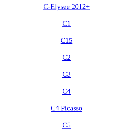
C-Elysee 2012+
C1
C15
C2
C3
C4
C4 Picasso
C5