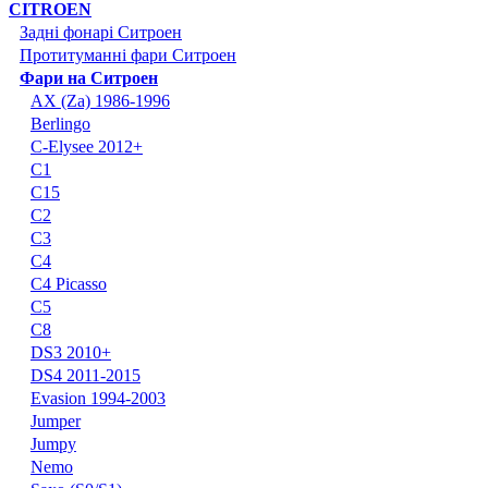
CITROEN
Задні фонарі Ситроен
Протитуманні фари Ситроен
Фари на Ситроен
AX (Za) 1986-1996
Berlingo
C-Elysee 2012+
C1
C15
C2
C3
C4
C4 Picasso
C5
C8
DS3 2010+
DS4 2011-2015
Evasion 1994-2003
Jumper
Jumpy
Nemo