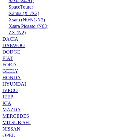
Saxo (S0/S1)
SpaceTourer
Xantia (X1/X2)
Xsara (N0/N1/N2)
Xsara Picasso (N68)
ZX (N2)
DACIA
DAEWOO
DODGE
FIAT
FORD
GEELY
HONDA
HYUNDAI
IVECO
JEEP
KIA
MAZDA
MERCEDES
MITSUBISHI
NISSAN
OPEL