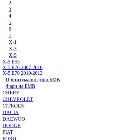
2
3
4
5
6
7
X-1
X-3
X-5
X-5 E53
X-5 E70 2007-2010
X-5 E70 2010-2013
Протитуманні фари БМВ
Фари на БМВ
CHERY
CHEVROLET
CITROEN
DACIA
DAEWOO
DODGE
FIAT
FORD