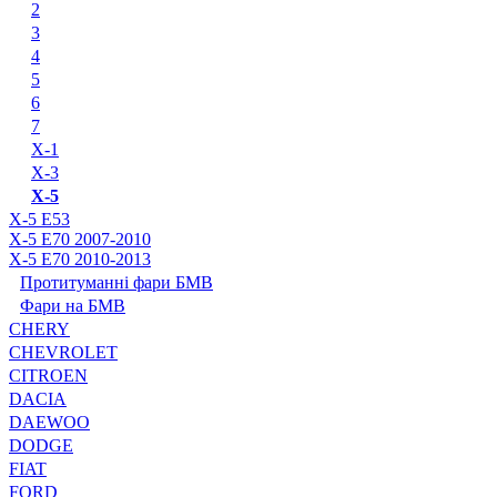
2
3
4
5
6
7
X-1
X-3
X-5
X-5 E53
X-5 E70 2007-2010
X-5 E70 2010-2013
Протитуманні фари БМВ
Фари на БМВ
CHERY
CHEVROLET
CITROEN
DACIA
DAEWOO
DODGE
FIAT
FORD