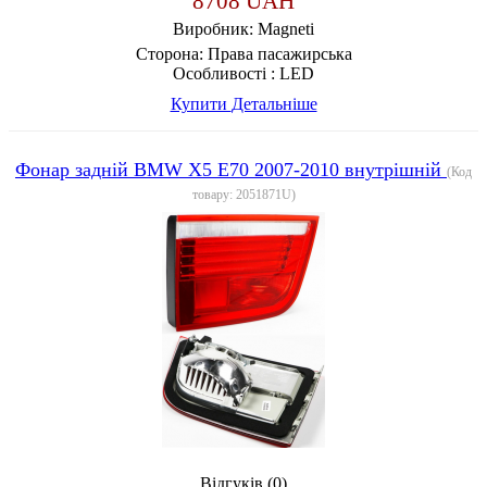
8708 UAH
Виробник:
Magneti
Сторона:
Права пасажирська
Особливості :
LED
Купити
Детальніше
Фонар задній BMW X5 E70 2007-2010 внутрішній
(Код
товару:
2051871U
)
Відгуків (0)