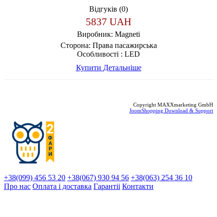
Відгуків (0)
5837 UAH
Виробник:
Magneti
Сторона:
Права пасажирська
Особливості :
LED
Купити
Детальніше
Copyright MAXXmarketing GmbH
JoomShopping Download & Support
+38(099) 456 53 20
+38(067) 930 94 56
+38(063) 254 36 10
Про нас
Оплата і доставка
Гарантіi
Контакти