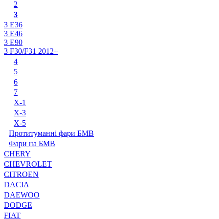
2
3
3 E36
3 E46
3 E90
3 F30/F31 2012+
4
5
6
7
X-1
X-3
X-5
Протитуманні фари БМВ
Фари на БМВ
CHERY
CHEVROLET
CITROEN
DACIA
DAEWOO
DODGE
FIAT