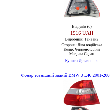
Відгуків (0)
1516 UAH
Виробник:
Тайвань
Сторона:
Ліва водійська
Колір:
Червоно-Білий
Модель:
Седан
Купити
Детальніше
Фонар зовнішній задній BMW 3 E46 2001-20