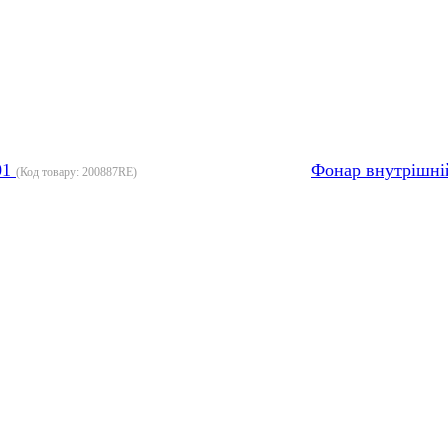
01
Фонар внутрішні
(Код товару:
200887RE
)