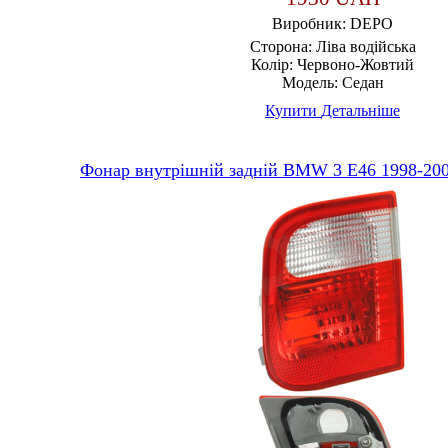
Виробник:
DEPO
Сторона:
Ліва водійська
Колір:
Червоно-Жовтий
Модель:
Седан
Купити
Детальніше
Фонар внутрішній задній BMW 3 E46 1998-20