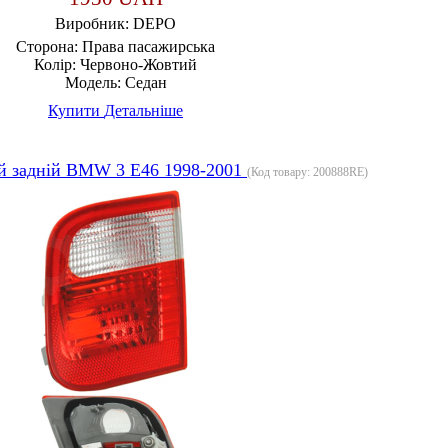
Виробник:
DEPO
Сторона:
Права пасажирська
Колір:
Червоно-Жовтий
Модель:
Седан
Купити
Детальніше
й задній BMW 3 E46 1998-2001
(Код товару:
200888RE
)