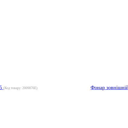
05
Фонар зовнішні
(Код товару:
2009876E
)