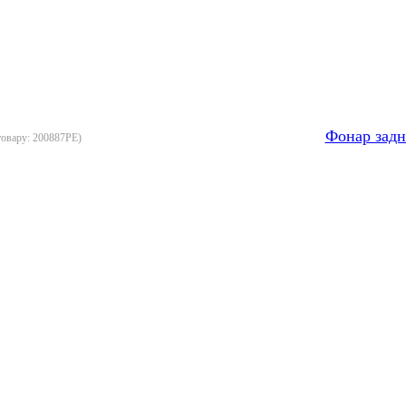
Фонар зад
товару:
200887PE
)