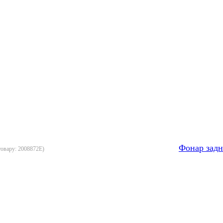
Фонар зад
товару:
2008872E
)