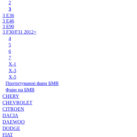
2
3
3 E36
3 E46
3 E90
3 F30/F31 2012+
4
5
6
7
X-1
X-3
X-5
Протитуманні фари БМВ
Фари на БМВ
CHERY
CHEVROLET
CITROEN
DACIA
DAEWOO
DODGE
FIAT