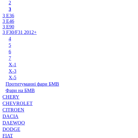
2
3
3 E36
3 E46
3 E90
3 F30/F31 2012+
4
5
6
7
X-1
X-3
X-5
Протитуманні фари БМВ
Фари на БМВ
CHERY
CHEVROLET
CITROEN
DACIA
DAEWOO
DODGE
FIAT