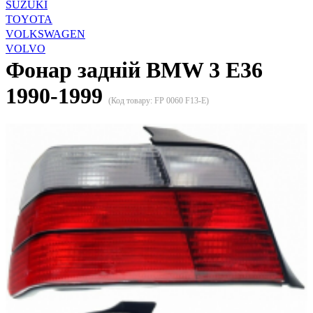
SUZUKI
TOYOTA
VOLKSWAGEN
VOLVO
Фонар задній BMW 3 E36
1990-1999
(Код товару:
FP 0060 F13-E
)