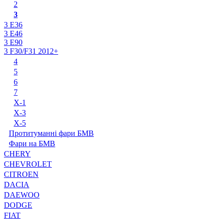
2
3
3 E36
3 E46
3 E90
3 F30/F31 2012+
4
5
6
7
X-1
X-3
X-5
Протитуманні фари БМВ
Фари на БМВ
CHERY
CHEVROLET
CITROEN
DACIA
DAEWOO
DODGE
FIAT