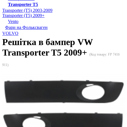
Transporter T5
Transporter (T5) 2003-2009
Transporter (T5) 2009+
Vento
Фари на Фольксваген
VOLVO
Решітка в бампер VW
Transporter T5 2009+
(Код товару:
FP 7416
911
)