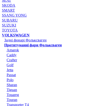
SEAT
SKODA
SMART
SSANG YONG
SUBARU
SUZUKI
TOYOTA
VOLKSWAGEN
Задні фонарі Фольксваген
Протитуманні фари Фольксваген
Amarok
Caddy
Crafter
Golf
Jetta
Passat
Polo
Sharan
Tiguan
Touareg
Touran
Transporter T4