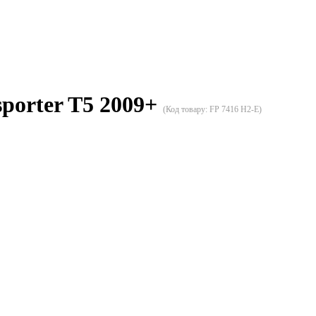
porter T5 2009+
(Код товару:
FP 7416 H2-E
)