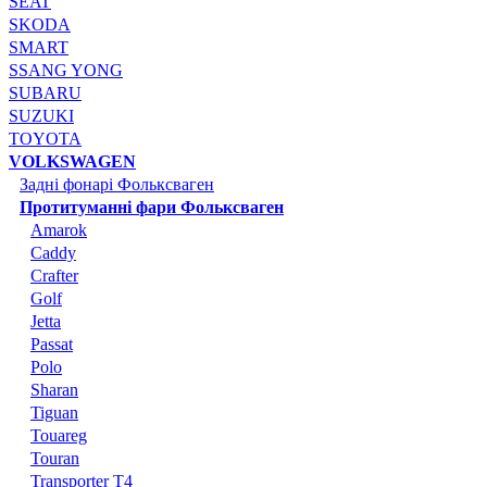
SEAT
SKODA
SMART
SSANG YONG
SUBARU
SUZUKI
TOYOTA
VOLKSWAGEN
Задні фонарі Фольксваген
Протитуманні фари Фольксваген
Amarok
Caddy
Crafter
Golf
Jetta
Passat
Polo
Sharan
Tiguan
Touareg
Touran
Transporter T4