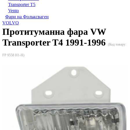
Transporter T5
Vento
Фари на Фольксваген
VOLVO
Протитуманна фара VW
Transporter T4 1991-1996
(Код товару:
FP 9558 H1-H
)