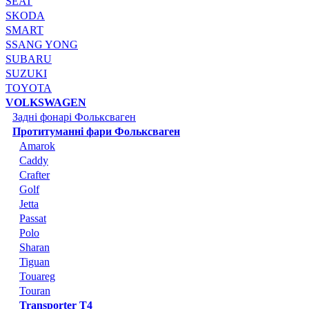
SEAT
SKODA
SMART
SSANG YONG
SUBARU
SUZUKI
TOYOTA
VOLKSWAGEN
Задні фонарі Фольксваген
Протитуманні фари Фольксваген
Amarok
Caddy
Crafter
Golf
Jetta
Passat
Polo
Sharan
Tiguan
Touareg
Touran
Transporter T4