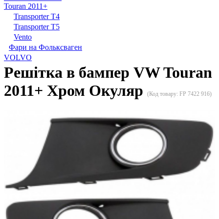
Touran 2011+
Transporter T4
Transporter T5
Vento
Фари на Фольксваген
VOLVO
Решітка в бампер VW Touran
2011+ Хром Окуляр
(Код товару:
FP 7422 916
)