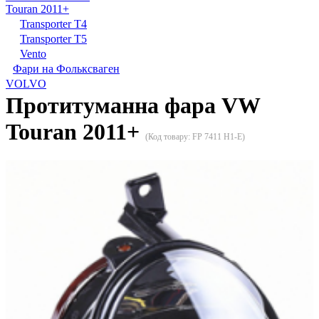
Touran 2011+
Transporter T4
Transporter T5
Vento
Фари на Фольксваген
VOLVO
Протитуманна фара VW
Touran 2011+
(Код товару:
FP 7411 H1-E
)