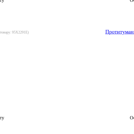
ту
О
Протитуман
 товару:
95X2291E
)
ту
О