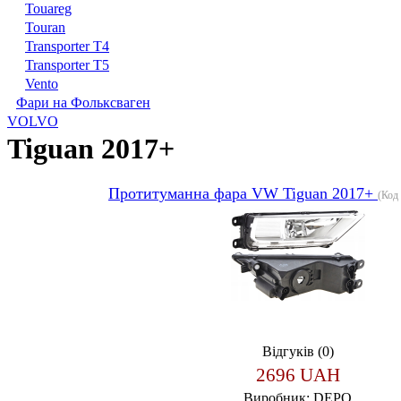
Touareg
Touran
Transporter T4
Transporter T5
Vento
Фари на Фольксваген
VOLVO
Tiguan 2017+
Протитуманна фара VW Tiguan 2017+
(Код
Відгуків (0)
2696 UAH
Виробник:
DEPO