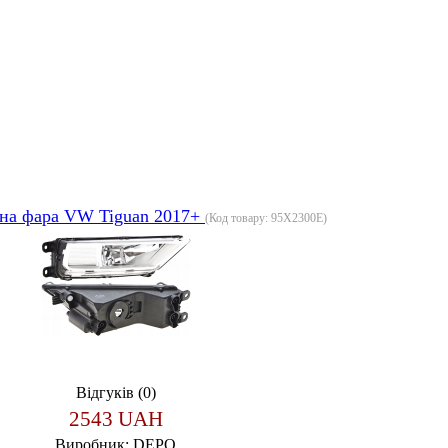
на фара VW Tiguan 2017+
(Код товару:
95X2300E
)
Відгуків (0)
2543 UAH
Виробник:
DEPO