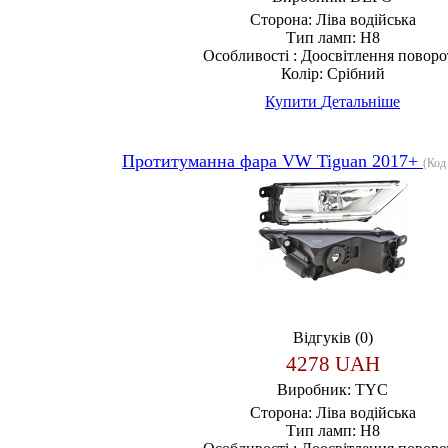
Сторона:
Ліва водійська
Тип ламп:
H8
Особливості :
Доосвітлення поворо
Колір:
Срібний
Купити
Детальніше
Протитуманна фара VW Tiguan 2017+
(Код
Відгуків (0)
4278 UAH
Виробник:
TYC
Сторона:
Ліва водійська
Тип ламп:
H8