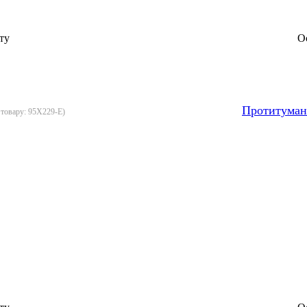
ту
О
Протитуман
 товару:
95X229-E
)