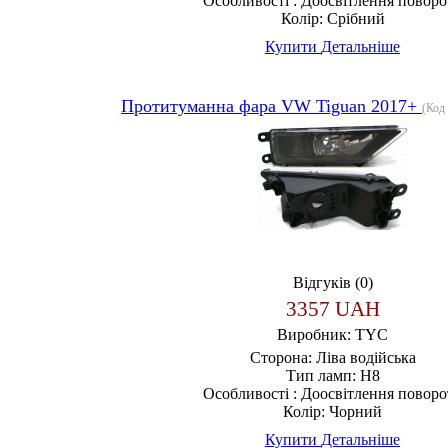
Особливості :
Доосвітлення поворо
Колір:
Срібний
Купити
Детальніше
Протитуманна фара VW Tiguan 2017+
(Код
Відгуків (0)
3357 UAH
Виробник:
TYC
Сторона:
Ліва водійська
Тип ламп:
H8
Особливості :
Доосвітлення поворо
Колір:
Чорний
Купити
Детальніше