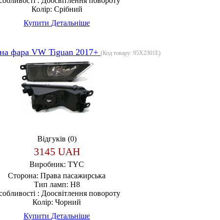
собливості :
Доосвітлення повороту
Колір:
Срібний
Купити
Детальніше
на фара VW Tiguan 2017+
(Код товару:
95X2301E
)
Відгуків (0)
3145 UAH
Виробник:
TYC
Сторона:
Права пасажирська
Тип ламп:
H8
собливості :
Доосвітлення повороту
Колір:
Чорний
Купити
Детальніше