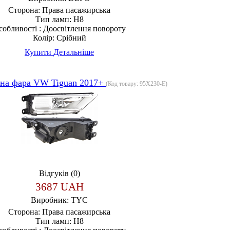
Сторона:
Права пасажирська
Тип ламп:
H8
собливості :
Доосвітлення повороту
Колір:
Срібний
Купити
Детальніше
на фара VW Tiguan 2017+
(Код товару:
95X230-E
)
Відгуків (0)
3687 UAH
Виробник:
TYC
Сторона:
Права пасажирська
Тип ламп:
H8