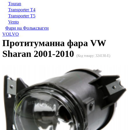
Touran
Transporter T4
Transporter T5
Vento
Фари на Фольксваген
VOLVO
Протитуманна фара VW
Sharan 2001-2010
(Код товару:
324130-E
)