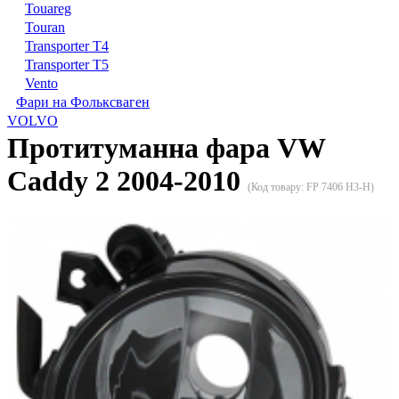
Touareg
Touran
Transporter T4
Transporter T5
Vento
Фари на Фольксваген
VOLVO
Протитуманна фара VW
Caddy 2 2004-2010
(Код товару:
FP 7406 H3-H
)