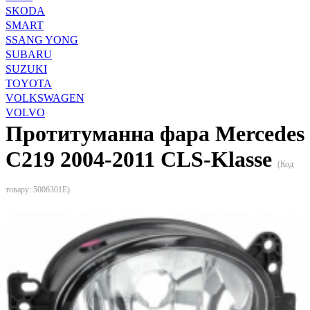
SKODA
SMART
SSANG YONG
SUBARU
SUZUKI
TOYOTA
VOLKSWAGEN
VOLVO
Протитуманна фара Mercedes
С219 2004-2011 CLS-Klasse
(Код
товару:
5006301E
)