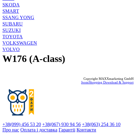
SKODA
SMART
SSANG YONG
SUBARU
SUZUKI
TOYOTA
VOLKSWAGEN
VOLVO
W176 (A-class)
Copyright MAXXmarketing GmbH
JoomShopping Download & Support
+38(099) 456 53 20
+38(067) 930 94 56
+38(063) 254 36 10
Про нас
Оплата і доставка
Гарантіi
Контакти