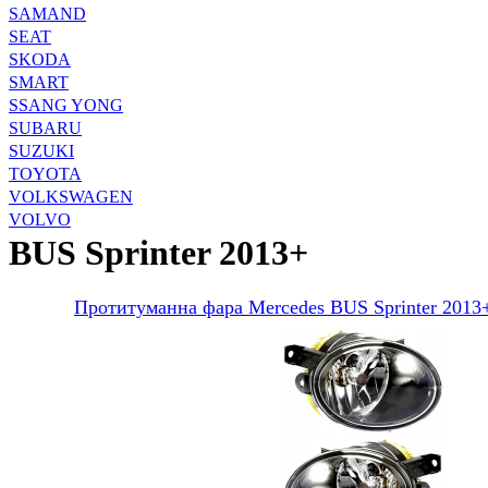
SAMAND
SEAT
SKODA
SMART
SSANG YONG
SUBARU
SUZUKI
TOYOTA
VOLKSWAGEN
VOLVO
BUS Sprinter 2013+
Протитуманна фара Mercedes BUS Sprinter 201