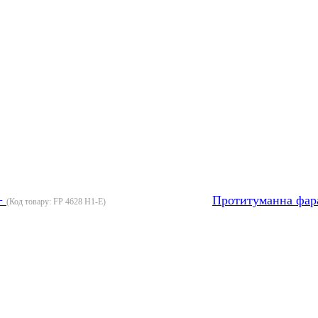
3+
Протитуманна фара
(Код товару:
FP 4628 H1-E
)