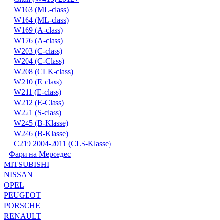
W163 (ML-class)
W164 (ML-class)
W169 (A-class)
W176 (A-class)
W203 (C-class)
W204 (C-Class)
W208 (CLK-class)
W210 (E-class)
W211 (E-class)
W212 (E-Class)
W221 (S-class)
W245 (B-Klasse)
W246 (B-Klasse)
С219 2004-2011 (CLS-Klasse)
Фари на Мерседес
MITSUBISHI
NISSAN
OPEL
PEUGEOT
PORSCHE
RENAULT