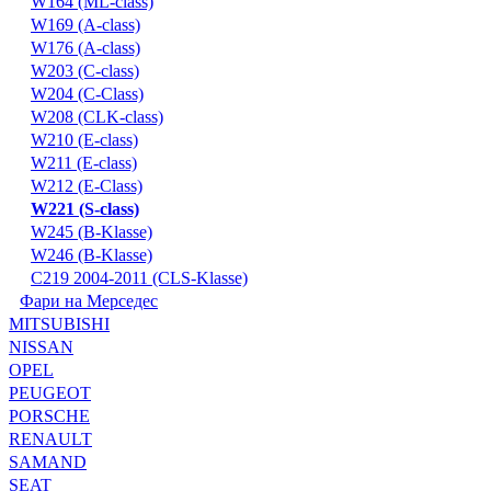
W164 (ML-class)
W169 (A-class)
W176 (A-class)
W203 (C-class)
W204 (C-Class)
W208 (CLK-class)
W210 (E-class)
W211 (E-class)
W212 (E-Class)
W221 (S-class)
W245 (B-Klasse)
W246 (B-Klasse)
С219 2004-2011 (CLS-Klasse)
Фари на Мерседес
MITSUBISHI
NISSAN
OPEL
PEUGEOT
PORSCHE
RENAULT
SAMAND
SEAT