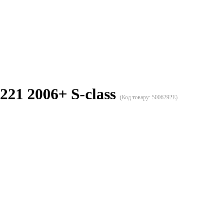
21 2006+ S-class
(Код товару:
5006292E
)