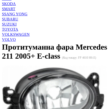
SKODA
SMART
SSANG YONG
SUBARU
SUZUKI
TOYOTA
VOLKSWAGEN
VOLVO
Протитуманна фара Mercedes
211 2005+ E-class
(Код товару:
FP 4610 H6-E
)