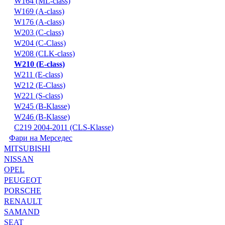
W164 (ML-class)
W169 (A-class)
W176 (A-class)
W203 (C-class)
W204 (C-Class)
W208 (CLK-class)
W210 (E-class)
W211 (E-class)
W212 (E-Class)
W221 (S-class)
W245 (B-Klasse)
W246 (B-Klasse)
С219 2004-2011 (CLS-Klasse)
Фари на Мерседес
MITSUBISHI
NISSAN
OPEL
PEUGEOT
PORSCHE
RENAULT
SAMAND
SEAT