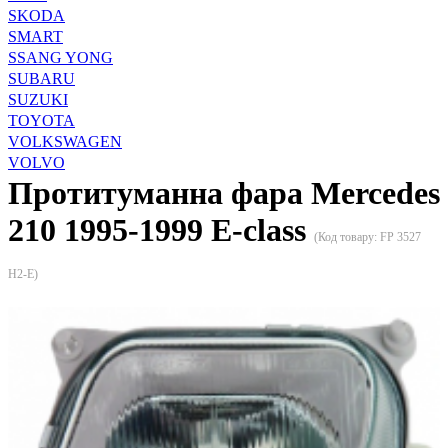
SKODA
SMART
SSANG YONG
SUBARU
SUZUKI
TOYOTA
VOLKSWAGEN
VOLVO
Протитуманна фара Mercedes
210 1995-1999 E-class
(Код товару:
FP 3527
H2-E
)