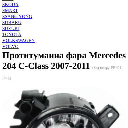
SKODA
SMART
SSANG YONG
SUBARU
SUZUKI
TOYOTA
VOLKSWAGEN
VOLVO
Протитуманна фара Mercedes
204 C-Class 2007-2011
(Код товару:
FP 4611
H4-E
)