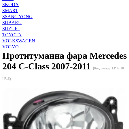
SKODA
SMART
SSANG YONG
SUBARU
SUZUKI
TOYOTA
VOLKSWAGEN
VOLVO
Протитуманна фара Mercedes
204 C-Class 2007-2011
(Код товару:
FP 4610
H5-E
)