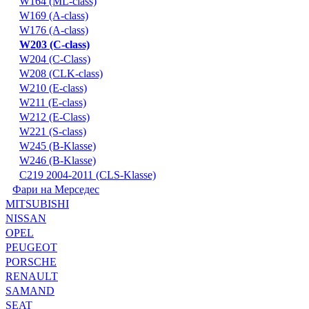
W164 (ML-class)
W169 (A-class)
W176 (A-class)
W203 (C-class)
W204 (C-Class)
W208 (CLK-class)
W210 (E-class)
W211 (E-class)
W212 (E-Class)
W221 (S-class)
W245 (B-Klasse)
W246 (B-Klasse)
С219 2004-2011 (CLS-Klasse)
Фари на Мерседес
MITSUBISHI
NISSAN
OPEL
PEUGEOT
PORSCHE
RENAULT
SAMAND
SEAT