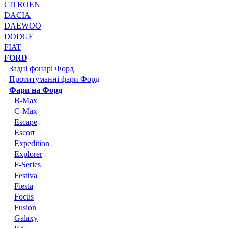
CITROEN
DACIA
DAEWOO
DODGE
FIAT
FORD
Задні фонарі Форд
Протитуманні фари Форд
Фари на Форд
B-Max
C-Max
Escape
Escort
Expedition
Explorer
F-Series
Festiva
Fiesta
Focus
Fusion
Galaxy