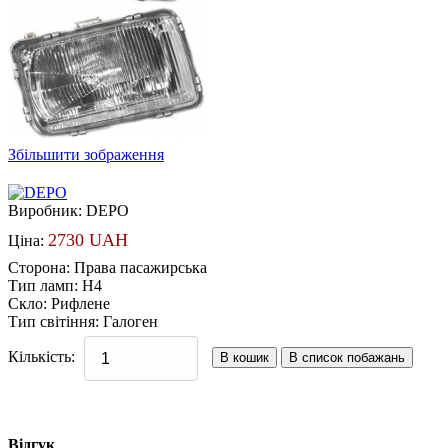
Збільшити зображення
Виробник:
DEPO
2730 UAH
Ціна:
Сторона
:
Права пасажирська
Тип ламп
:
H4
Скло
:
Рифлене
Тип світіння
:
Галоген
Кількість:
Відгук