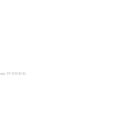
вару:
FP 2550 R2-E
)