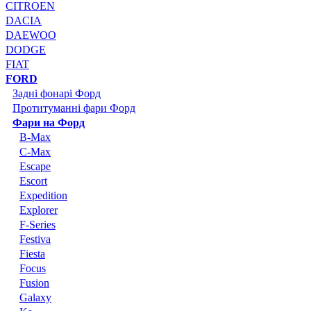
CITROEN
DACIA
DAEWOO
DODGE
FIAT
FORD
Задні фонарі Форд
Протитуманні фари Форд
Фари на Форд
B-Max
C-Max
Escape
Escort
Expedition
Explorer
F-Series
Festiva
Fiesta
Focus
Fusion
Galaxy