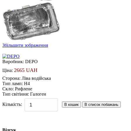
Збільшити зображення
Виробник:
DEPO
2665 UAH
Ціна:
Сторона
:
Ліва водійська
Тип ламп
:
H4
Скло
:
Рифлене
Тип світіння
:
Галоген
Кількість:
Відгук