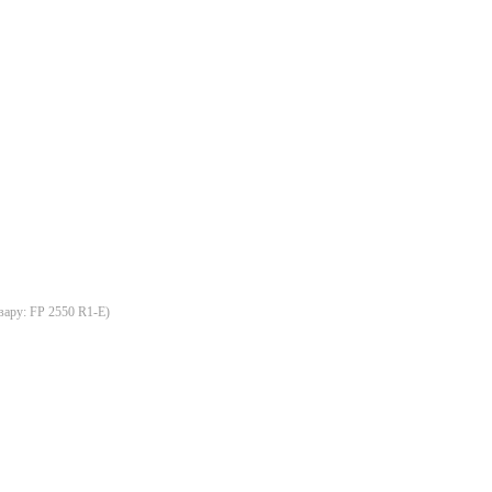
вару:
FP 2550 R1-E
)