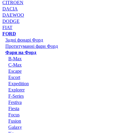
CITROEN
DACIA
DAEWOO
DODGE
FIAT
FORD
Задні фонарі Форд
Протитуманні фари Форд
Фари на Форд
B-Max
C-Max
Escape
Escort
Expedition
Explorer
F-Series
Festiva
Fiesta
Focus
Fusion
Galaxy