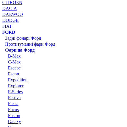
CITROEN
DACIA
DAEWOO
DODGE
FIAT
FORD
Задні фонарі Форд
Протитуманні фари Форд
Фари на Форд
B-Max
C-Max
Escape
Escort
Expedition
Explorer
F-Series
Festiva
Fiesta
Focus
Fusion
Galaxy