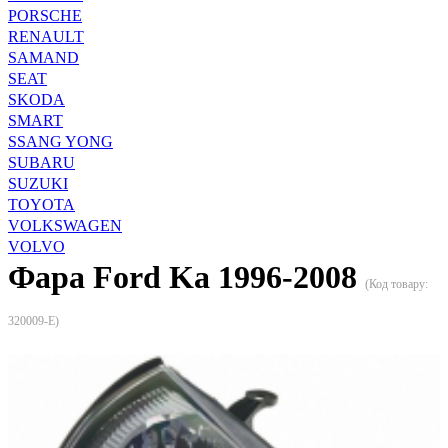
PORSCHE
RENAULT
SAMAND
SEAT
SKODA
SMART
SSANG YONG
SUBARU
SUZUKI
TOYOTA
VOLKSWAGEN
VOLVO
Фара Ford Ka 1996-2008
(Код товару:
320009-E
)