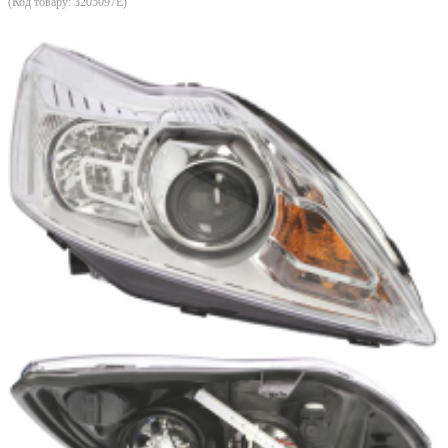
(Код товару:
3205097E
)