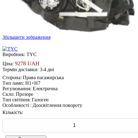
Збільшити зображення
Виробник:
TYC
9278 UAH
Ціна:
Термін доставки: 3-4 дні
Сторона
:
Права пасажирська
Тип ламп
:
H1+H7
Регулювання
:
Електрична
Скло
:
Прозоре
Тип світіння
:
Галоген
Особливості
:
Доосвітлення повороту
Кількість: