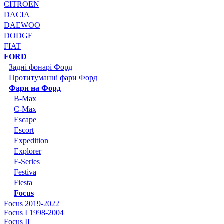
CITROEN
DACIA
DAEWOO
DODGE
FIAT
FORD
Задні фонарі Форд
Протитуманні фари Форд
Фари на Форд
B-Max
C-Max
Escape
Escort
Expedition
Explorer
F-Series
Festiva
Fiesta
Focus
Focus 2019-2022
Focus I 1998-2004
Focus II