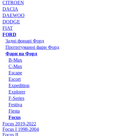
CITROEN
DACIA
DAEWOO
DODGE
FIAT
FORD
Задні фонарі Форд
Протитуманні фари Форд
Фари на Форд
B-Max
C-Max
Escape
Escort
Expedition
Explorer
F-Series
Festiva
Fiesta
Focus
Focus 2019-2022
Focus I 1998-2004
Focus II