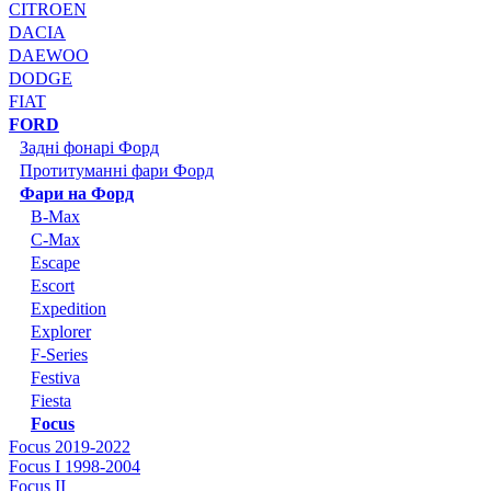
CITROEN
DACIA
DAEWOO
DODGE
FIAT
FORD
Задні фонарі Форд
Протитуманні фари Форд
Фари на Форд
B-Max
C-Max
Escape
Escort
Expedition
Explorer
F-Series
Festiva
Fiesta
Focus
Focus 2019-2022
Focus I 1998-2004
Focus II