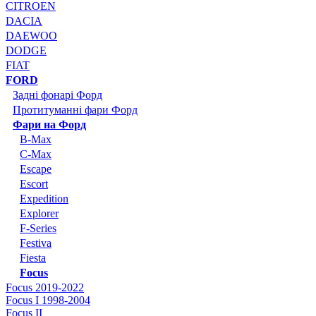
CITROEN
DACIA
DAEWOO
DODGE
FIAT
FORD
Задні фонарі Форд
Протитуманні фари Форд
Фари на Форд
B-Max
C-Max
Escape
Escort
Expedition
Explorer
F-Series
Festiva
Fiesta
Focus
Focus 2019-2022
Focus I 1998-2004
Focus II