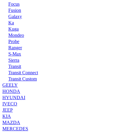
Focus
Fusion
Galaxy
Ka
Kuga
Mondeo
Probe
Ranger
S-Max
Sierra
Transit
Transit Connect
Transit Custom
GEELY
HONDA
HYUNDAI
IVECO
JEEP
KIA
MAZDA
MERCEDES