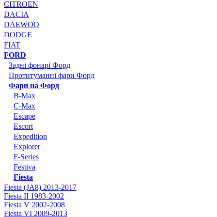
CITROEN
DACIA
DAEWOO
DODGE
FIAT
FORD
Задні фонарі Форд
Протитуманні фари Форд
Фари на Форд
B-Max
C-Max
Escape
Escort
Expedition
Explorer
F-Series
Festiva
Fiesta
Fiesta (JA8) 2013-2017
Fiesta II 1983-2002
Fiesta V 2002-2008
Fiesta VI 2009-2013