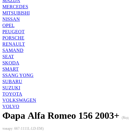
MAZDA
MERCEDES
MITSUBISHI
NISSAN
OPEL
PEUGEOT
PORSCHE
RENAULT
SAMAND
SEAT
SKODA
SMART
SSANG YONG
SUBARU
SUZUKI
TOYOTA
VOLKSWAGEN
VOLVO
Фара Alfa Romeo 156 2003+
(Код
товару:
667-1111L-LD-EM
)