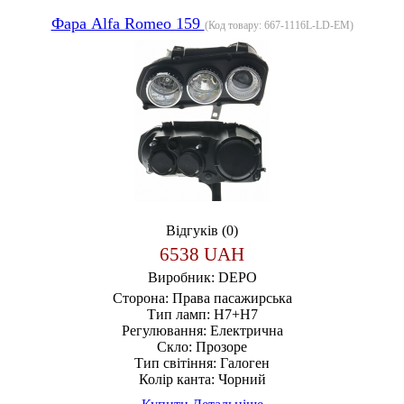
Фара Alfa Romeo 159
(Код товару:
667-1116L-LD-EM
)
Відгуків (0)
6538 UAH
Виробник:
DEPO
Сторона:
Права пасажирська
Тип ламп:
H7+H7
Регулювання:
Електрична
Скло:
Прозоре
Тип світіння:
Галоген
Колір канта:
Чорний