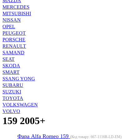
MAZDA
MERCEDES
MITSUBISHI
NISSAN
OPEL
PEUGEOT
PORSCHE
RENAULT
SAMAND
SEAT
SKODA
SMART
SSANG YONG
SUBARU
SUZUKI
TOYOTA
VOLKSWAGEN
VOLVO
159 2005+
Фара Alfa Romeo 159
(Код товару:
667-1116R-LD-EM
)