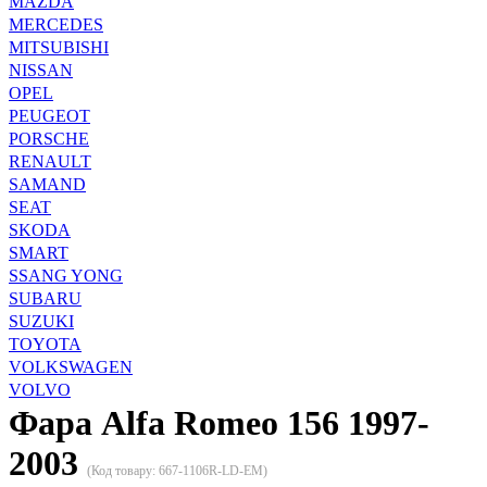
MAZDA
MERCEDES
MITSUBISHI
NISSAN
OPEL
PEUGEOT
PORSCHE
RENAULT
SAMAND
SEAT
SKODA
SMART
SSANG YONG
SUBARU
SUZUKI
TOYOTA
VOLKSWAGEN
VOLVO
Фара Alfa Romeo 156 1997-
2003
(Код товару:
667-1106R-LD-EM
)