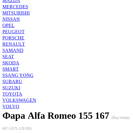
MAZDA
MERCEDES
MITSUBISHI
NISSAN
OPEL
PEUGEOT
PORSCHE
RENAULT
SAMAND
SEAT
SKODA
SMART
SSANG YONG
SUBARU
SUZUKI
TOYOTA
VOLKSWAGEN
VOLVO
Фара Alfa Romeo 155 167
(Код товару:
667-1107L-LD-EM
)