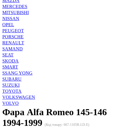
MAZDA
MERCEDES
MITSUBISHI
NISSAN
OPEL
PEUGEOT
PORSCHE
RENAULT
SAMAND
SEAT
SKODA
SMART
SSANG YONG
SUBARU
SUZUKI
TOYOTA
VOLKSWAGEN
VOLVO
Фара Alfa Romeo 145-146
1994-1999
(Код товару:
667-1105R-LD-E
)