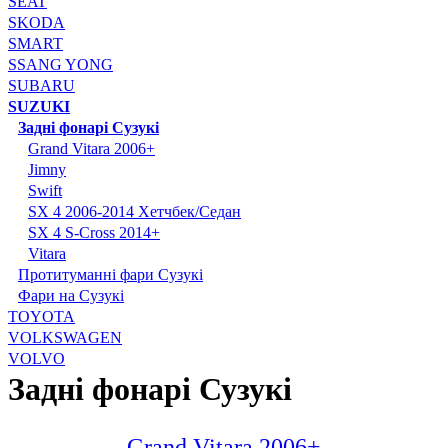
SEAT
SKODA
SMART
SSANG YONG
SUBARU
SUZUKI
Задні фонарі Сузукі
Grand Vitara 2006+
Jimny
Swift
SX 4 2006-2014 Хетчбек/Седан
SX 4 S-Cross 2014+
Vitara
Протитуманні фари Сузукі
Фари на Сузукі
TOYOTA
VOLKSWAGEN
VOLVO
Задні фонарі Сузукі
Grand Vitara 2006+