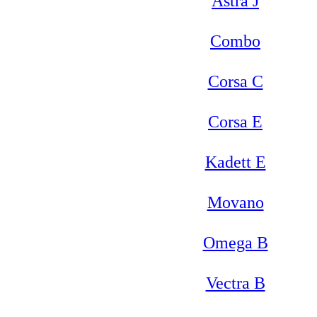
Astra J
Combo
Corsa C
Corsa E
Kadett E
Movano
Omega B
Vectra B