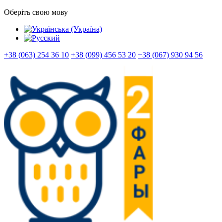
Оберіть свою мову
+38 (063) 254 36 10
+38 (099) 456 53 20
+38 (067) 930 94 56