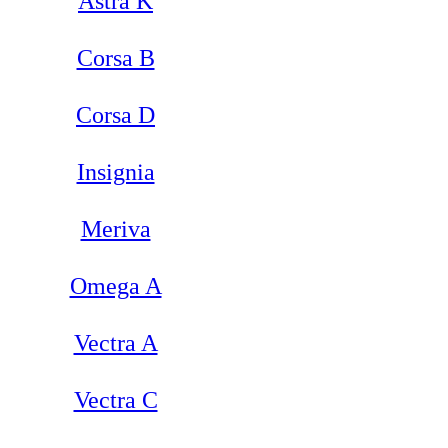
Astra K
Corsa B
Corsa D
Insignia
Meriva
Omega A
Vectra A
Vectra С