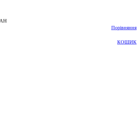
UAH
Порівняння
КОШИК