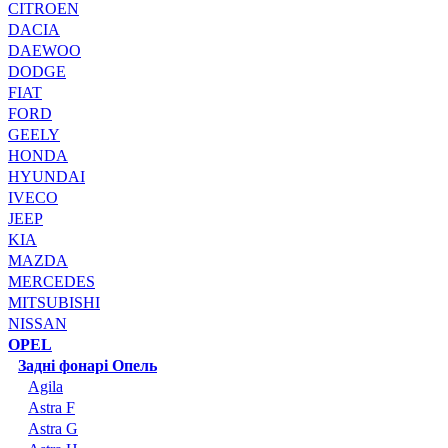
CITROEN
DACIA
DAEWOO
DODGE
FIAT
FORD
GEELY
HONDA
HYUNDAI
IVECO
JEEP
KIA
MAZDA
MERCEDES
MITSUBISHI
NISSAN
OPEL
Задні фонарі Опель
Agila
Astra F
Astra G