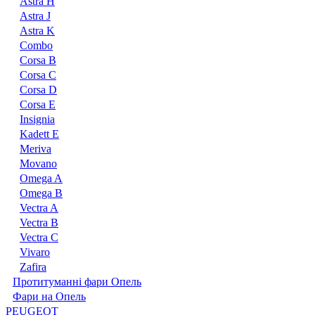
Astra H
Astra J
Astra K
Combo
Corsa B
Corsa C
Corsa D
Corsa E
Insignia
Kadett E
Meriva
Movano
Omega A
Omega B
Vectra A
Vectra B
Vectra С
Vivaro
Zafira
Протитуманні фари Опель
Фари на Опель
PEUGEOT