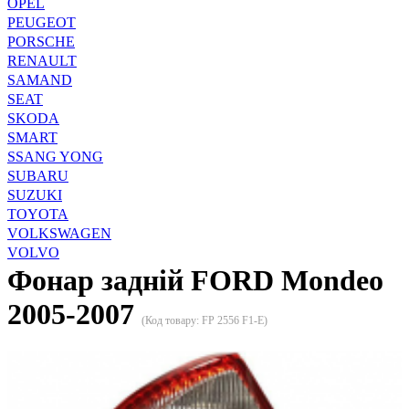
OPEL
PEUGEOT
PORSCHE
RENAULT
SAMAND
SEAT
SKODA
SMART
SSANG YONG
SUBARU
SUZUKI
TOYOTA
VOLKSWAGEN
VOLVO
Фонар задній FORD Mondeo
2005-2007
(Код товару:
FP 2556 F1-E
)